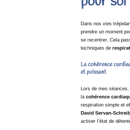
pour soi
Dans nos vies trépidant
prendre un moment pou
se recentrer. Cela pa
techniques de
respira
La cohérence cardiaq
et puissant
Lors de mes séances, 
la
cohérence cardiaq
respiration simple et e
David Servan-Schrei
activer l’état de déten