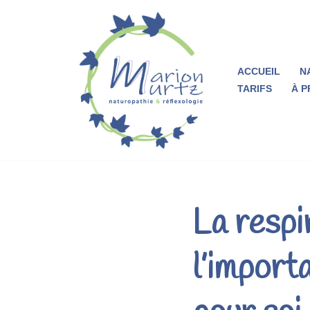
Aller
au
ACCUEIL
N
contenu
TARIFS
À 
La respir
l’import