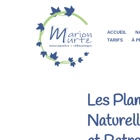
Aller
au
ACCUEIL
N
contenu
TARIFS
À 
Les Plan
Naturell