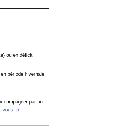
té) ou en déficit
 en période hivernale.
e accompagner par un
-vous ici
.