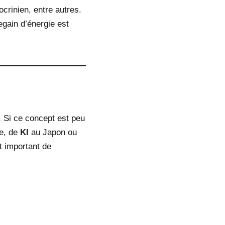
crinien, entre autres.
egain d’énergie est
é. Si ce concept est peu
e, de
KI
au Japon ou
t important de