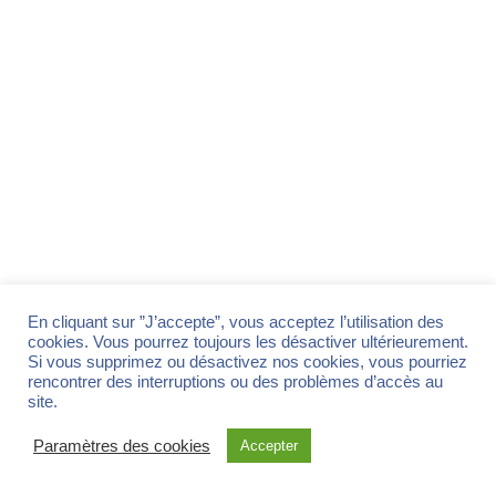
Accueil
Blog
Formations et ateliers
En cliquant sur ”J’accepte”, vous acceptez l’utilisation des
cookies. Vous pourrez toujours les désactiver ultérieurement.
Informations pratiques
Mentions légales
Si vous supprimez ou désactivez nos cookies, vous pourriez
Prendre rendez-vous
RGPD et Protection des Données
rencontrer des interruptions ou des problèmes d’accès au
Tarifs
site.
Paramètres des cookies
Marion Wurtz Naturopathie © 2025 - conçu avec joie par Marion
Accepter
Bretz Communication